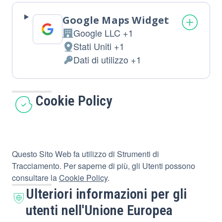
Google Maps Widget
Google LLC +1
Azienda:
Stati Uniti +1
Luogo
Dati di utilizzo +1
del
Dati
trattamento:
Personali
trattati:
Cookie Policy
Questo Sito Web fa utilizzo di Strumenti di
Tracciamento. Per saperne di più, gli Utenti possono
consultare la
Cookie Policy
.
Ulteriori informazioni per gli
utenti nell'Unione Europea