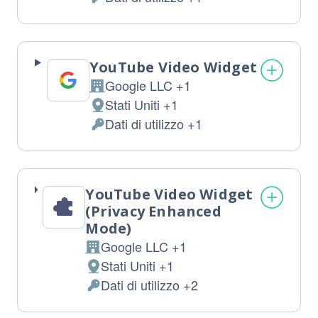
del
Dati
trattamento:
Personali
trattati:
YouTube Video Widget
Google LLC +1
Azienda:
Stati Uniti +1
Luogo
Dati di utilizzo +1
del
Dati
trattamento:
Personali
trattati:
YouTube Video Widget
(Privacy Enhanced
Mode)
Google LLC +1
Azienda:
Stati Uniti +1
Luogo
Dati di utilizzo +2
del
Dati
trattamento:
Personali