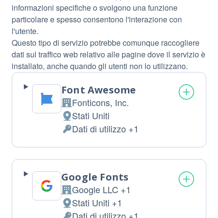
informazioni specifiche o svolgono una funzione
particolare e spesso consentono l'interazione con
l'utente.
Questo tipo di servizio potrebbe comunque raccogliere
dati sul traffico web relativo alle pagine dove il servizio è
installato, anche quando gli utenti non lo utilizzano.
Font Awesome
Fonticons, Inc.
Azienda:
Stati Uniti
Luogo
Dati di utilizzo +1
del
Dati
trattamento:
Personali
trattati:
Google Fonts
Google LLC +1
Azienda:
Stati Uniti +1
Luogo
Dati di utilizzo +1